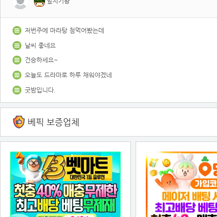
엎치기왕
저번주에 마라탕 첨먹어봤는데
날씨 좋네요
건승하세요~
오늘도 드라마로 하루 채워야겠네
굿밤입니다.
베픽 보증업체