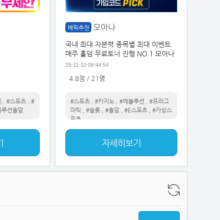
모아나
베픽추천
국내 최대 자본력 종목별 최대 이벤트
매주 홀덤 무료토너 진행 NO.1 모아나
25-11-10 08:44:54
4.8점 / 21명
롯
,
#스포츠
,
#
#스포츠
,
#카지노
,
#에볼루션
,
#프라그
볼루션홀덤
마틱
,
#슬롯
,
#홀덤
,
#E스포츠
,
#가상스
포츠
기
자세히보기