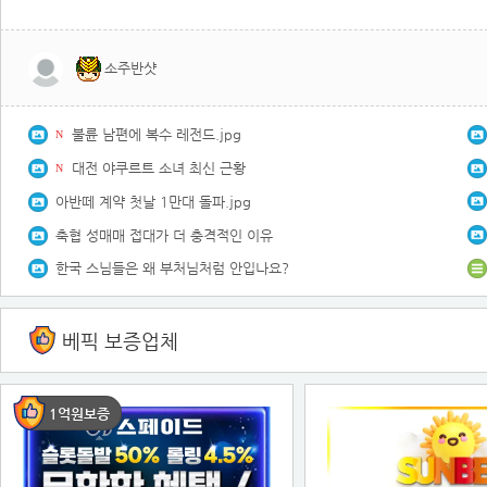
소주반샷
불륜 남편에 복수 레전드.jpg
N
대전 야쿠르트 소녀 최신 근황
N
아반떼 계약 첫날 1만대 돌파.jpg
축협 성매매 접대가 더 충격적인 이유
한국 스님들은 왜 부처님처럼 안입나요?
베픽 보증업체
1억원보증