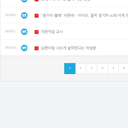
"윤가이 불쾌" 비판에…아이유, 결국 장기하 노래 삭제 
502426
N
극한직업 교사
502425
N
남편이랑 사는게 숨막힌다는 여성분
502424
N
1
2
3
4
5
6