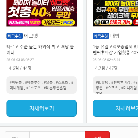
에그벳
대빵
베픽추천
베픽추천
빠르고 수준 높은 해외식 최고 배당 놀
1등 유일고액보증업체 B
이터
벤픽후마감 가입첫충 40
벤트
25-06-03 03:05:27
25-06-03 02:45:44
4.6점 / 44명
4.7점 / 47명
#파워볼
,
#에볼루션
,
#슬롯
,
#스포츠
,
#
#BJ솔랭
,
#벤픽후마감
,
#
미니게임
,
#E스포츠
,
#레볼루션홀덤
루션
,
#스포츠
,
#미니게임
홀덤
자세히보기
자세히보