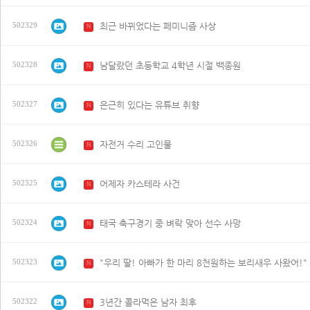
최근 바뀌었다는 페미니즘 사상
502329
N
남달랐던 초등학교 4학년 시절 백종원
502328
N
은근히 있다는 유튜브 취향
502327
N
자전거 수리 고인물
502326
N
어제자 카스테라 사건
502325
N
태국 축구경기 중 벼락 맞아 선수 사망
502324
N
"우리 딸! 아빠가 한 마리 8천원하는 보리새우 사왔어!"
502323
N
3년간 콜라먹은 남자 최후
502322
N