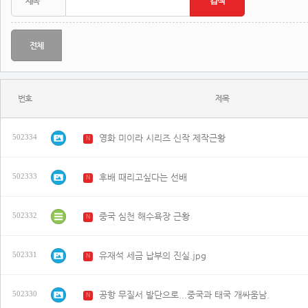
전체
번호
제목
영화 미이라 시리즈 신작 제작근황
502334
N
후배 때리고싶다는 선배
502333
N
중국 심천 해수욕장 근황
502332
N
유재석 세금 납부의 진실.jpg
502331
N
공항 무질서 발단으로...중국과 태국 개싸움남.
502330
N