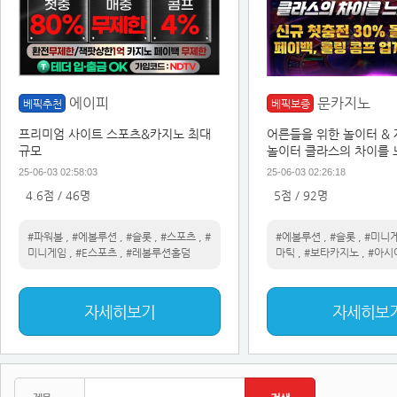
에이피
문카지노
베픽추천
베픽보증
프리미엄 사이트 스포츠&카지노 최대
어른들을 위한 놀이터 &
규모
놀이터 클라스의 차이를
25-06-03 02:58:03
25-06-03 02:26:18
4.6점 / 46명
5점 / 92명
#파워볼
,
#에볼루션
,
#슬롯
,
#스포츠
,
#
#에볼루션
,
#슬롯
,
#미니
미니게임
,
#E스포츠
,
#레볼루션홀덤
마틱
,
#보타카지노
,
#아시
자세히보기
자세히보