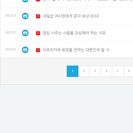
네일샵 여사장에게 문자 보낸 80대
502313
N
점심 사주는 사람을 조심해야 하는 이유
502312
N
아프리카에 희망을 전하는 대한민국 쌀 'K
502311
N
1
2
3
4
5
6