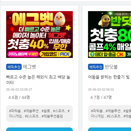
에그벳
반딧불
베픽추천
베픽추천
빠르고 수준 높은 해외식 최고 배당 놀
어둠을 밝히는 한줄기 빛
이터
25-06-03 03:05:27
25-06-03 02:56:01
4.6점 / 44명
4.7점 / 47명
#파워볼
,
#에볼루션
,
#슬롯
,
#스포츠
,
#
#파워볼
,
#에볼루션
,
#슬
미니게임
,
#E스포츠
,
#레볼루션홀덤
미니게임
,
#E스포츠
,
#레