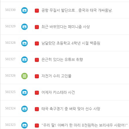
공항 무질서 발단으로...중국과 태국 개싸움남.
502330
N
최근 바뀌었다는 페미니즘 사상
502329
N
남달랐던 초등학교 4학년 시절 백종원
502328
N
은근히 있다는 유튜브 취향
502327
N
자전거 수리 고인물
502326
N
어제자 카스테라 사건
502325
N
태국 축구경기 중 벼락 맞아 선수 사망
502324
N
"우리 딸! 아빠가 한 마리 8천원하는 보리새우 사왔어!"
502323
N