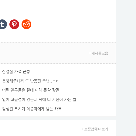
+ 게시물모음
삼겹살 가격 근황
훈방해주니까 또 난동핀 촉법..ㄷㄷ
어린 친구들은 절대 이해 못할 장면
앞에 고윤정이 있는데 뒤에 더 시선이 가는 짤
잘생긴 코치가 아줌마에게 받는 카톡
+ 보증업체 더보기