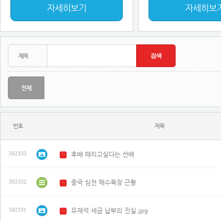
자세히보기
자세히보
전체
번호
제목
후배 때리고싶다는 선배
502333
N
중국 심천 해수욕장 근황
502332
N
유재석 세금 납부의 진실.jpg
502331
N