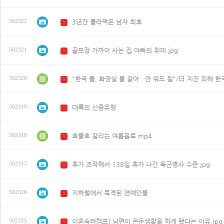
3년간 콜라먹은 남자 최후
502322
N
골프장 가까이 사는 집 아빠의 취미.jpg
502321
N
502320
N
대륙의 신종유행
502319
N
호불호 갈리는 여름음료.mp4
502318
N
휴가 조작해서 138일 휴가 나간 육군병사 수준.jpg
502317
N
지하철에서 목격된 연예인들
502316
N
이혼숙려캠프] 남편이 은둔생활을 하게 됐다는 이유.jpg
502315
N