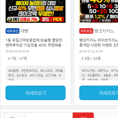
대빵
뱅크카지노
베픽추천
베픽보증
1등 유일고액보증업체 BJ솔랭 멸망전
뱅크카지노 라이브카지노
벤픽후마감 가입첫충 40% 무한매충이
롯게임 다양한 이벤트 진행
벤트
재충·페이백·콤프 지급 
25-06-03 02:45:44
26-05-07 21:32:45
무제한환전 지원
4.7점 / 47명
4.9점 / 26명
#BJ솔랭
,
#벤픽후마감
,
#E스포츠
,
#에볼
#미니게임
,
#토지노
,
#가
루션
,
#스포츠
,
#미니게임
,
#고자본
,
#
간
,
#인플레이
,
#콤프
,
#
홀덤
롯
,
#페이백
,
#쿠폰
자세히보기
자세히보