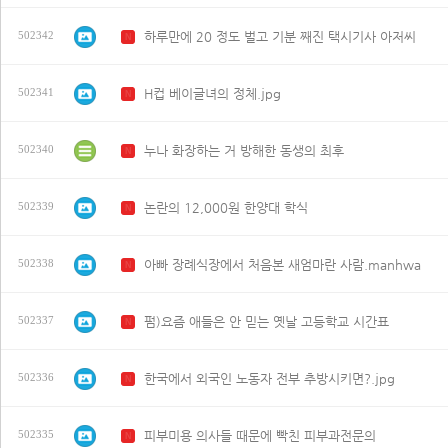
하루만에 20 정도 벌고 기분 째진 택시기사 아저씨
502342
N
H컵 베이글녀의 정체.jpg
502341
N
누나 화장하는 거 방해한 동생의 최후
502340
N
논란의 12,000원 한양대 학식
502339
N
아빠 장례식장에서 처음본 새엄마란 사람.manhwa
502338
N
펌)요즘 애들은 안 믿는 옛날 고등학교 시간표
502337
N
한국에서 외국인 노동자 전부 추방시키면?.jpg
502336
N
피부미용 의사들 때문에 빡친 피부과전문의
502335
N