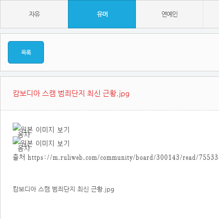
자유
유머
연예인
목록
캄보디아 스캠 범죄단지 최신 근황.jpg
출처
https://m.ruliweb.com/community/board/300143/read/7553
캄보디아 스캠 범죄단지 최신 근황.jpg