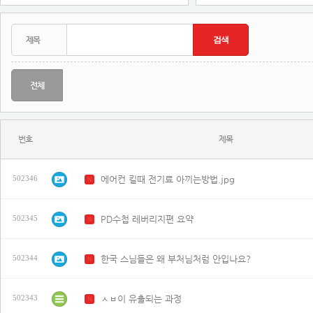
전체
번호
제목
에어컨 킬때 전기료 아끼는방법.jpg
502346
N
PD수첩 레버리지편 요약
502345
N
한국 스님들은 왜 부처님처럼 안입나요?
502344
N
ㅅㅂ이 유출되는 과정
502343
N