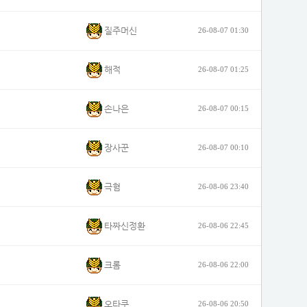
질주머신
26-08-07 01:30
해적
26-08-07 01:25
손나은
26-08-07 00:15
장사꾼
26-08-07 00:10
극혐
26-08-06 23:40
타짜신정환
26-08-06 22:45
크롬
26-08-06 22:00
오타쿠
26-08-06 20:50