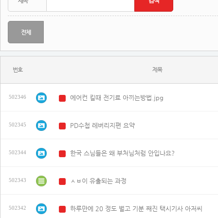
전체
번호
제목
에어컨 킬때 전기료 아끼는방법.jpg
502346
N
PD수첩 레버리지편 요약
502345
N
한국 스님들은 왜 부처님처럼 안입나요?
502344
N
ㅅㅂ이 유출되는 과정
502343
N
하루만에 20 정도 벌고 기분 째진 택시기사 아저씨
502342
N