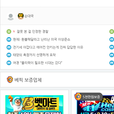
순대국
잘못 본 걸 인정한 경찰
N
현재) 환불해달라고 난리난 미국 이상준쇼
전기세 아깝다고 에어컨 안키는게 진짜 답답한 이유
태양의 흑점까지 선명하게 포착
여경 “물리력이 필요한 시대는 갔다”
베픽 보증업체
5천만원보증