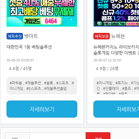
벳마트
뉴헤븐
베픽추천
베픽보증
대한민국 1등 베팅솔루션
뉴헤븐카지노 라이브카지
슬롯게임 다양한 이벤트 진
충·페이백 혜택과 빠른충
25-06-03 03:00:57
26-05-07 21:32:50
지원
4.6점 / 45명
4.9점 / 26명
#파워볼
,
#에볼루션
,
#슬롯
,
#스포츠
,
#
#미니게임
,
#토지노
,
#가
미니게임
,
#E스포츠
,
#레볼루션홀덤
간
,
#인플레이
,
#콤프
,
#
롯
,
#페이백
,
#쿠폰
자세히보기
자세히보