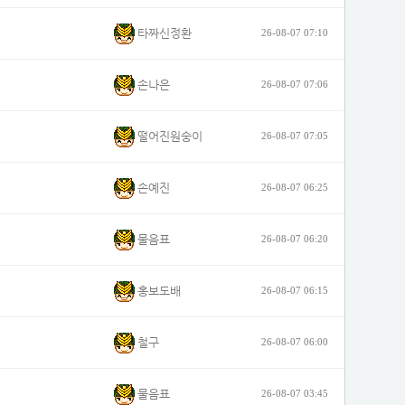
타짜신정환
26-08-07 07:10
손나은
26-08-07 07:06
떨어진원숭이
26-08-07 07:05
손예진
26-08-07 06:25
물음표
26-08-07 06:20
홍보도배
26-08-07 06:15
철구
26-08-07 06:00
물음표
26-08-07 03:45