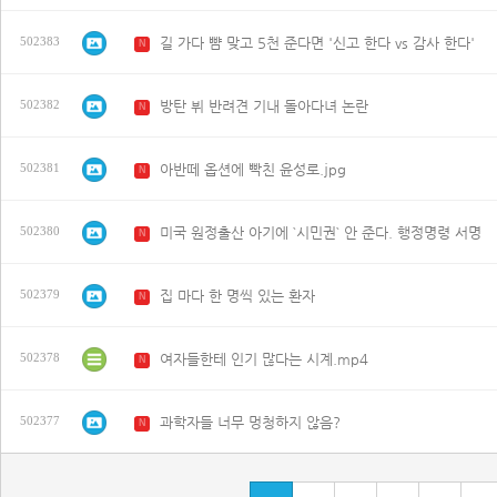
길 가다 뺨 맞고 5천 준다면 '신고 한다 vs 감사 한다'
502383
N
방탄 뷔 반려견 기내 돌아다녀 논란
502382
N
아반떼 옵션에 빡친 윤성로.jpg
502381
N
미국 원정출산 아기에 `시민권` 안 준다. 행정명령 서명
502380
N
집 마다 한 명씩 있는 환자
502379
N
여자들한테 인기 많다는 시계.mp4
502378
N
과학자들 너무 멍청하지 않음?
502377
N