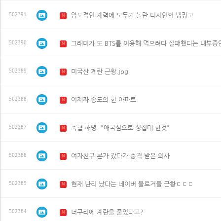
압도적인 재력에 모두가 놀란 디시인의 냉장고
502391
N
그래미가 또 BTS를 이용해 먹으려다 실패했다는 내부증
502390
N
미국산 계란 근황.jpg
502389
N
어제자 송도의 한 아파트
502388
N
축협 해명: "애국심으로 성접대 한것"
502387
N
여자친구 본가 갔다가 충격 받은 의사
502386
N
현재 난리 났다는 네이버 블로거들 근황ㄷㄷㄷ
502385
N
너구리에 계란을 풀었다고?
502384
N