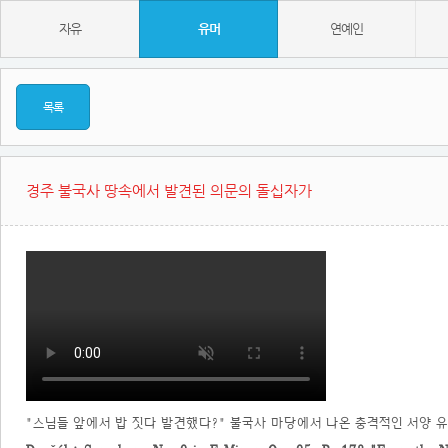
자유
유머
연예인
목록
경주 불국사 땅속에서 발견된 의문의 돌십자가
"스님들 앞에서 밥 짓다 발견했다?" 불국사 마당에서 나온 충격적인 서양 