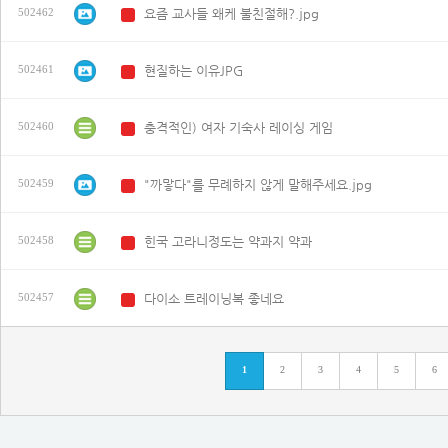
요즘 교사들 왜케 불친절해?.jpg
502462
N
현질하는 이유JPG
502461
N
충격적인) 여자 기숙사 레이싱 게임
502460
N
"까맣다"를 무례하지 않게 말해주세요.jpg
502459
N
힌국 고라니정도는 약과지 약과
502458
N
다이소 트레이닝복 좋네요
502457
N
1
2
3
4
5
6