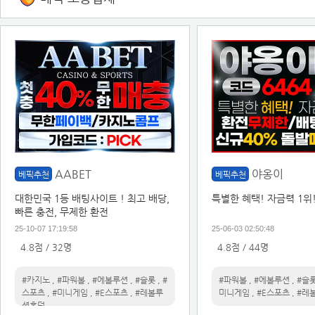
AABET
야옹이
베픽추천
베픽추천
대한민국 1등 배팅사이트 ! 최고 배당,
특별한 혜택! 자금력 1위
빠른 충전, 무제한 환전
25-10-07 17:19:58
25-06-03 02:50:48
4.8점 / 32명
4.8점 / 44명
#카지노
,
#파워볼
,
#에볼루션
,
#슬롯
,
#
#파워볼
,
#에볼루션
,
#슬
스포츠
,
#미니게임
,
#E스포츠
,
#레볼루
미니게임
,
#E스포츠
,
#레
션홀덤