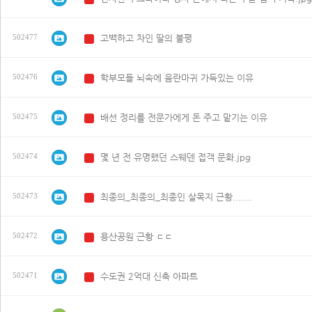
고백하고 차인 딸의 불평
502477
N
학부모들 뇌속에 음란마귀 가득있는 이유
502476
N
배선 정리를 전문가에게 돈 주고 맡기는 이유
502475
N
몇 년 전 유명했던 스웨덴 접객 문화.jpg
502474
N
최종의_최종의_최종인 살목지 근황.......
502473
N
용산공원 근황 ㄷㄷ
502472
N
수도권 2억대 신축 아파트
502471
N