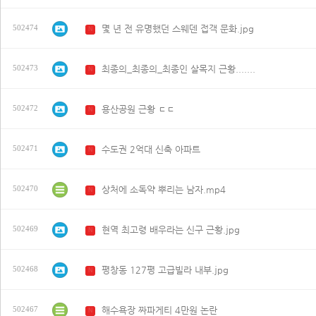
몇 년 전 유명했던 스웨덴 접객 문화.jpg
502474
N
최종의_최종의_최종인 살목지 근황.......
502473
N
용산공원 근황 ㄷㄷ
502472
N
수도권 2억대 신축 아파트
502471
N
상처에 소독약 뿌리는 남자.mp4
502470
N
현역 최고령 배우라는 신구 근황.jpg
502469
N
평창동 127평 고급빌라 내부.jpg
502468
N
해수욕장 짜파게티 4만원 논란
502467
N