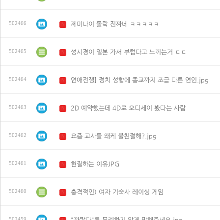
제미나이 몰락 진짜네 ㅋㅋㅋㅋㅋ
502466
N
성시경이 일본 가서 부럽다고 느끼는거 ㄷㄷ
502465
N
연애전쟁] 정치 성향에 종교까지 조금 다른 연인.jpg
502464
N
2D 예약했는데 4D로 오디세이 봤다는 사람
502463
N
요즘 교사들 왜케 불친절해?.jpg
502462
N
현질하는 이유JPG
502461
N
충격적인) 여자 기숙사 레이싱 게임
502460
N
"까맣다"를 무례하지 않게 말해주세요.jpg
502459