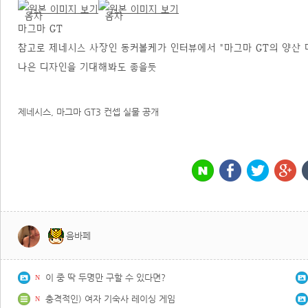
마그마 GT
참고로 제네시스 사장인 동커볼케가 인터뷰에서 "마그마 GT의 양산 
나은 디자인을 기대해봐도 좋을듯
제네시스, 마그마 GT3 컨셉 실물 공개
음바페
이 중 딱 두명만 구할 수 있다면?
N
충격적인) 여자 기숙사 레이싱 게임
N