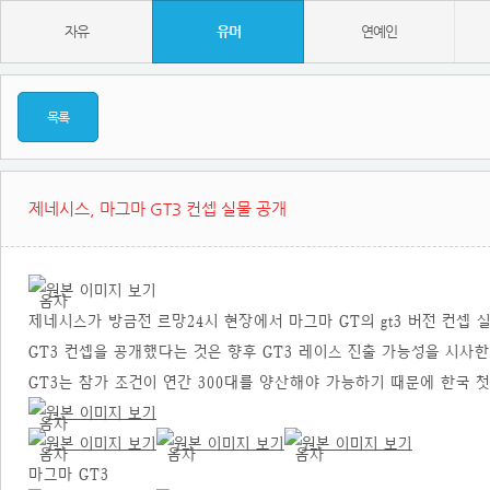
자유
유머
연예인
목록
제네시스, 마그마 GT3 컨셉 실물 공개
제네시스가 방금전 르망24시 현장에서 마그마 GT의 gt3 버전 컨셉 
GT3 컨셉을 공개했다는 것은 향후 GT3 레이스 진출 가능성을 시사
GT3는 참가 조건이 연간 300대를 양산해야 가능하기 때문에 한국 
마그마 GT3