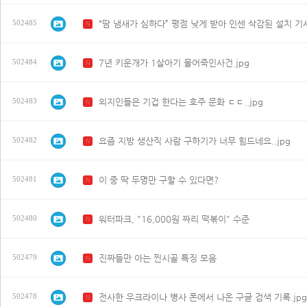
“땀 냄새가 심하다” 평점 낮게 받아 인센 삭감된 설치 기사
502485
N
7년 키운개가 1살아기 물어죽인사건.jpg
502484
N
외지인들은 기겁 한다는 호주 문화 ㄷㄷ..jpg
502483
N
요즘 지방 생산직 사람 구하기가 너무 힘드네요..jpg
502482
N
이 중 딱 두명만 구할 수 있다면?
502481
N
워터파크, "16,000원 짜리 떡볶이" 수준
502480
N
진짜들만 아는 찐시골 특징 모음
502479
N
전사한 우크라이나 병사 폰에서 나온 구글 검색 기록.jpg
502478
N