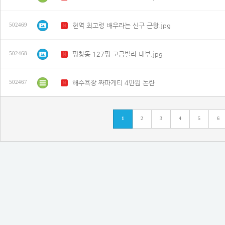
현역 최고령 배우라는 신구 근황.jpg
502469
N
평창동 127평 고급빌라 내부.jpg
502468
N
해수욕장 짜파게티 4만원 논란
502467
N
1
2
3
4
5
6