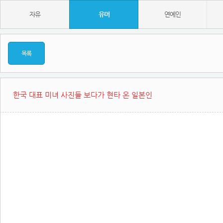
자유
유머
연예인
목록
한국 대표 미녀 사진들 보다가 현타 온 일본인