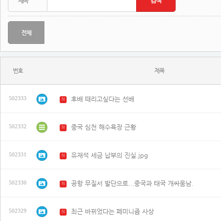
전체
번호
제목
후배 때리고싶다는 선배
502333
N
중국 심천 해수욕장 근황
502332
N
유재석 세금 납부의 진실.jpg
502331
N
공항 무질서 발단으로...중국과 태국 개싸움남.
502330
N
최근 바뀌었다는 페미니즘 사상
502329
N