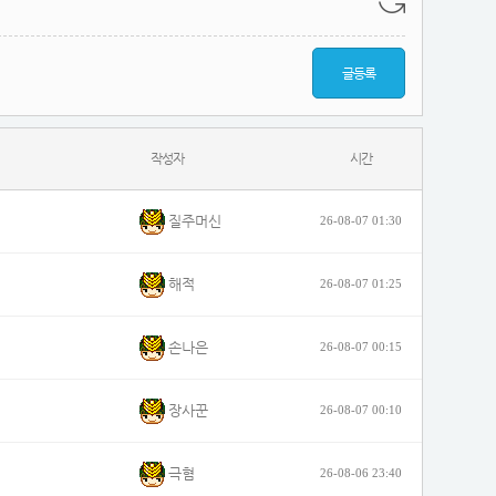
글등록
작성자
시간
질주머신
26-08-07 01:30
해적
26-08-07 01:25
손나은
26-08-07 00:15
장사꾼
26-08-07 00:10
극혐
26-08-06 23:40