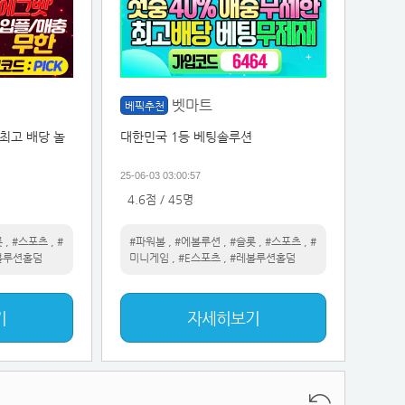
벳마트
베픽추천
최고 배당 놀
대한민국 1등 베팅솔루션
25-06-03 03:00:57
4.6점 / 45명
롯
,
#스포츠
,
#
#파워볼
,
#에볼루션
,
#슬롯
,
#스포츠
,
#
볼루션홀덤
미니게임
,
#E스포츠
,
#레볼루션홀덤
기
자세히보기