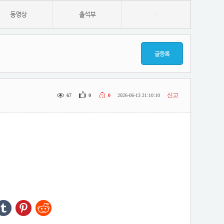
동영상
출석부
-
글등록
신고
67
0
0
2026-06-13 21:10:10