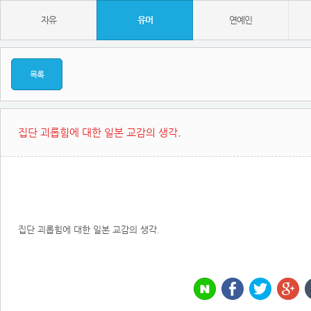
자유
유머
연예인
목록
집단 괴롭힘에 대한 일본 교감의 생각.
집단 괴롭힘에 대한 일본 교감의 생각.