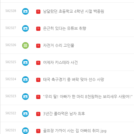
남달랐던 초등학교 4학년 시절 백종원
502328
N
은근히 있다는 유튜브 취향
502327
N
자전거 수리 고인물
502326
N
어제자 카스테라 사건
502325
N
태국 축구경기 중 벼락 맞아 선수 사망
502324
N
"우리 딸! 아빠가 한 마리 8천원하는 보리새우 사왔어!"
502323
N
3년간 콜라먹은 남자 최후
502322
N
골프장 가까이 사는 집 아빠의 취미.jpg
502321
N