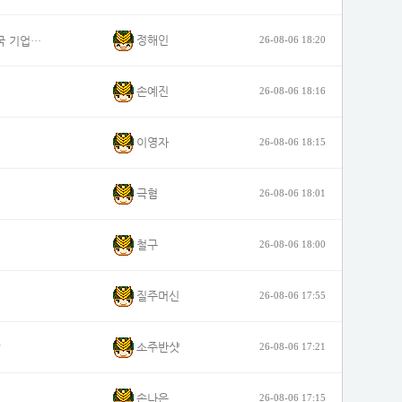
정해인
"한국 물, 화장실 물 같아…안 줘도 됨"/日 지진 피해 한국 기업 지원
26-08-06 18:20
손예진
26-08-06 18:16
이영자
26-08-06 18:15
극혐
26-08-06 18:01
철구
26-08-06 18:00
질주머신
26-08-06 17:55
소주반샷
"
26-08-06 17:21
손나은
26-08-06 17:15