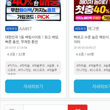
AABET
에그벳
베픽추천
베픽추천
대한민국 1등 배팅사이트 ! 최고 배당,
빠르고 수준 높은 해외식 
빠른 충전, 무제한 환전
이터
25-10-07 17:19:58
25-06-03 03:05:27
4.8점 / 32명
4.6점 / 44명
#카지노
,
#파워볼
,
#에볼루션
,
#슬롯
,
#
#파워볼
,
#에볼루션
,
#슬
스포츠
,
#미니게임
,
#E스포츠
,
#레볼루
미니게임
,
#E스포츠
,
#레
션홀덤
자세히보기
자세히보