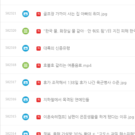
골프장 가까이 사는 집 아빠의 취미.jpg
502321
N
502320
N
대륙의 신종유행
502319
N
호불호 갈리는 여름음료.mp4
502318
N
휴가 조작해서 138일 휴가 나간 육군병사 수준.jpg
502317
N
지하철에서 목격된 연예인들
502316
N
이혼숙려캠프] 남편이 은둔생활을 하게 됐다는 이유.jpg
502315
N
정부, 올해 가석방 30% 확대 ㄷ "교도소 과밀 해소위해
502314
N