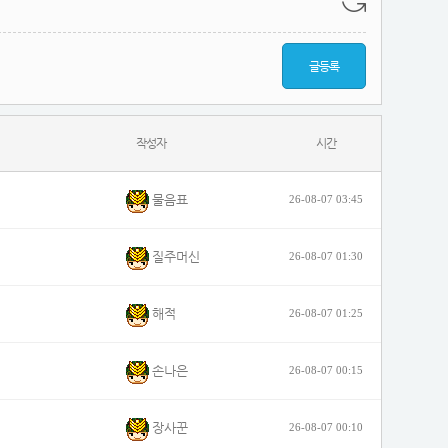
글등록
작성자
시간
물음표
26-08-07 03:45
질주머신
26-08-07 01:30
해적
26-08-07 01:25
손나은
26-08-07 00:15
장사꾼
26-08-07 00:10