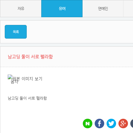
자유
유머
연예인
목록
남고딩 둘이 서로 펠라함
남고딩 둘이 서로 펠라함