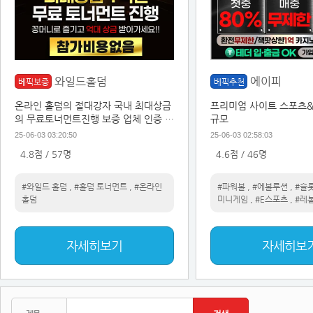
와일드홀덤
에이피
베픽보증
베픽추천
온라인 홀덤의 절대강자 국내 최대상금
프리미엄 사이트 스포츠
의 무료토너먼트진행 보증 업체 인증 사
규모
이트
25-06-03 03:20:50
25-06-03 02:58:03
4.8점 / 57명
4.6점 / 46명
#와일드 홀덤
,
#홀덤 토너먼트
,
#온라인
#파워볼
,
#에볼루션
,
#슬
홀덤
미니게임
,
#E스포츠
,
#레
자세히보기
자세히보