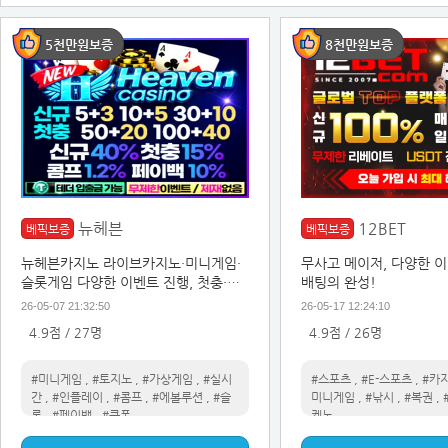
5천만원보증
8천만원보증
뉴헤븐
12BET
베픽보증
베픽보증
뉴헤븐카지노 라이브카지노·미니게임·
무사고 메이저, 다양한 
슬롯게임 다양한 이벤트 진행, 첫충·재
배팅의 완성!
충·페이백 혜택과 빠른충전 무제한환전
26-05-07 21:32:50
26-05-17 12:24:10
지원
4.9점 / 27명
4.9점 / 26명
#미니게임
,
#토지노
,
#가상게임
,
#실시
#스포츠
,
#E-스포츠
,
#카
간
,
#인플레이
,
#콤프
,
#에볼루션
,
#슬
미니게임
,
#낚시
,
#복권
,
롯
,
#페이백
,
#쿠폰
케노