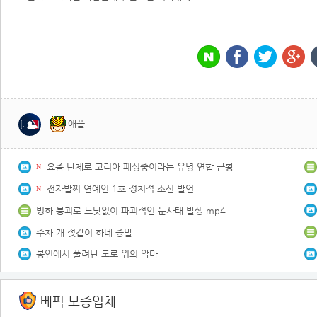
애플
요즘 단체로 코리아 패싱중이라는 유명 연합 근황
N
전자발찌 연예인 1호 정치적 소신 발언
N
빙하 붕괴로 느닷없이 파괴적인 눈사태 발생.mp4
주차 개 젖같이 하네 증말
봉인에서 풀려난 도로 위의 악마
베픽 보증업체