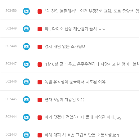
502450
N
와.. 다이소 신상 계란찜기 출시 ㄷㄷ
502449
N
경제 개념 없는 소개팅녀
502448
N
502447
N
독일 유학생이 중국에서 체포된 이유
502446
N
연차 6일이 차감된 이유
502445
N
아기 갖겠다 전업하더니 몰래 피임한 아내.jpg
502444
N
화재 대피 시 호흡 그립톡 만든 초등학생.jpg
502443
N