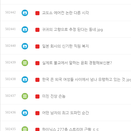
교도소 에어컨 논란 다른 시각
502442
N
귀귀의 고향으로 추정 된다는 동네.jpg
502441
N
일본 회사의 신기한 직원 복지
502440
N
실제로 불교에서 말하는 윤회 경험해보신분?
502439
N
한국 온 외국 여성들 사이에서 넘나 유행하고 있는 것.jp
502438
N
미친 진상 손놈
502437
N
어떤 남자의 최고 도파민 순간
502436
N
하이닉스 277층 스트리머 근황 ㄷㄷ
502435
N