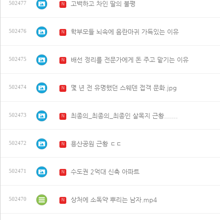
고백하고 차인 딸의 불평
502477
N
학부모들 뇌속에 음란마귀 가득있는 이유
502476
N
배선 정리를 전문가에게 돈 주고 맡기는 이유
502475
N
몇 년 전 유명했던 스웨덴 접객 문화.jpg
502474
N
최종의_최종의_최종인 살목지 근황.......
502473
N
용산공원 근황 ㄷㄷ
502472
N
수도권 2억대 신축 아파트
502471
N
상처에 소독약 뿌리는 남자.mp4
502470
N