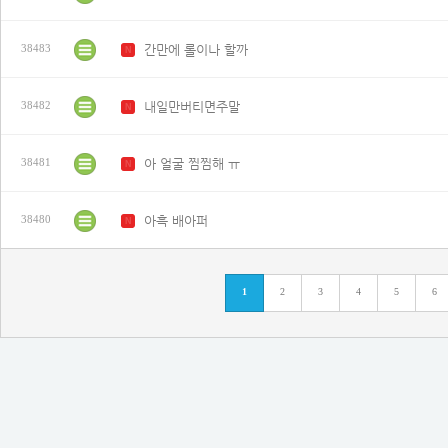
간만에 롤이나 할까
38483
N
내일만버티면주말
38482
N
아 얼굴 찜찜해 ㅠ
38481
N
아흑 배아퍼
38480
N
1
2
3
4
5
6