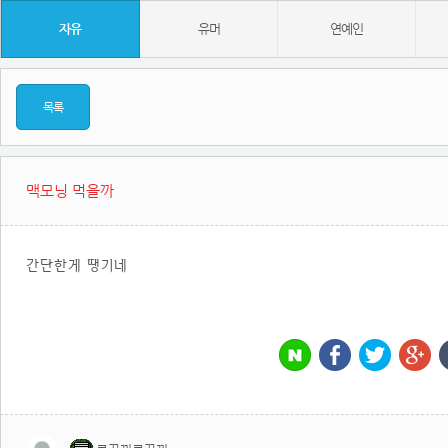
자유
유머
연예인
목록
맥모닝 먹을까
간단한게 땡기네