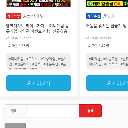
뱅크카지노
반딧불
베픽보증
베픽추천
뱅크카지노 라이브카지노·미니게임·슬
어둠을 밝히는 한줄기 빛
롯게임 다양한 이벤트 진행, 신규첫충·
재충·페이백·콤프 지급 혜택과 빠른충전
26-05-07 21:32:45
25-06-03 02:56:01
무제한환전 지원
4.9점 / 26명
4.7점 / 47명
#미니게임
,
#토지노
,
#가상게임
,
#실시
#파워볼
,
#에볼루션
,
#슬
간
,
#인플레이
,
#콤프
,
#에볼루션
,
#슬
미니게임
,
#E스포츠
,
#레
롯
,
#페이백
,
#쿠폰
자세히보기
자세히보