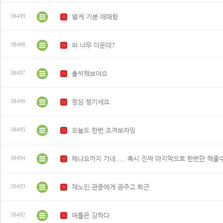
왤케 기분 애매함
38499
N
와 너무 더운데?
38498
N
출석해보아요
38497
N
점심 챙기세요
38496
N
오늘도 한번 조져보자잉
38495
N
헤나오까지 가네..... 혹시 진짜 마지막으로 한번만 해줄
38494
N
채노인 관중에게 공주고 퇴근
38493
N
애틀은 강하다.
38492
N