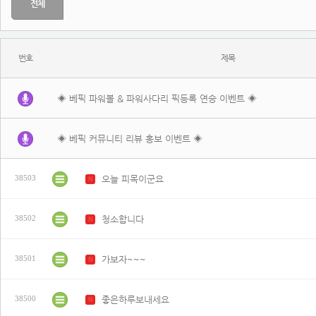
전체
번호
제목
◈ 베픽 파워볼 & 파워사다리 픽등록 연승 이벤트 ◈
◈ 베픽 커뮤니티 리뷰 홍보 이벤트 ◈
오늘 피목이군요
38503
N
청소합니다
38502
N
가보자~~~
38501
N
좋은하루보내세요
38500
N