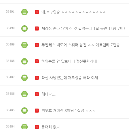
애.브 7연승 ㅅㅅㅅㅅㅅㅅㅅㅅㅅㅅㅅㅅㅅ
38491
N
체감상 존나 많이 진 것 같았는데 1달 동안 14승 7패?
38490
N
푸엔테스 백도어 스위퍼 삼진 ㅅㅅ 애틀랜타 7연승
38489
N
하위놈들 얀 맛보더니 정신못차리네
38488
N
타선 사망했는데 재조정좀 해라 이제
38487
N
헤나오....
38486
N
끼얏호 캐머런 8이닝 1실점 ㅅㅅㅅ
38485
N
롤대회 없나
38484
N