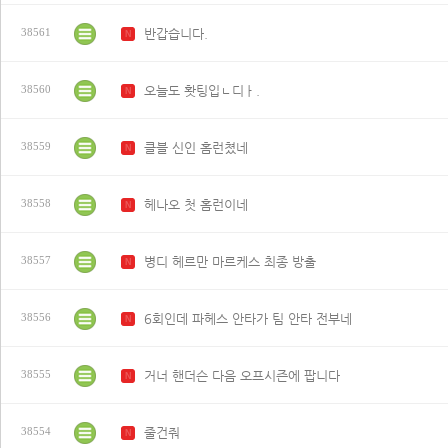
반갑습니다.
38561
N
오늘도 홧팅입ㄴ디ㅏ.
38560
N
클블 신인 홈런쳤네
38559
N
헤나오 첫 홈런이네
38558
N
병디 헤르만 마르케스 최종 방출
38557
N
6회인데 파헤스 안타가 팀 안타 전부네
38556
N
거너 핸더슨 다음 오프시즌에 팝니다
38555
N
줄건줘
38554
N