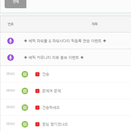
전체
번호
제목
◈ 베픽 파워볼 & 파워사다리 픽등록 연승 이벤트 ◈
◈ 베픽 커뮤니티 리뷰 홍보 이벤트 ◈
건승
38565
N
문제여 문제
38564
N
건승하세요
38563
N
점심 챙기셨나요
38562
N