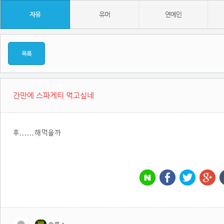
자유
유머
연예인
목록
간만에 스파게티 먹고싶네
후......해먹을까