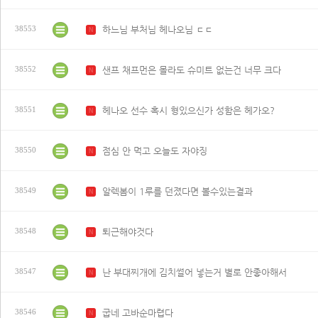
하느님 부처님 헤나오님 ㄷㄷ
38553
N
샌프 채프먼은 몰라도 슈미트 없는건 너무 크다
38552
N
헤나오 선수 혹시 형있으신가 성함은 헤가오?
38551
N
점심 안 먹고 오늘도 자야징
38550
N
알렉봄이 1루를 던졌다면 볼수있는결과
38549
N
퇴근해야것다
38548
N
난 부대찌개에 김치썰어 넣는거 별로 안좋아해서
38547
N
굽네 고바순마렵다
38546
N