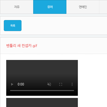
자유
유머
연예인
목록
벤틀리 새 컨셉카.gif