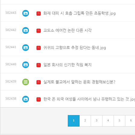
화재 대피 시 호흡 그립톡 만든 초등학생.jpg
502443
N
교도소 에어컨 논란 다른 시각
502442
N
귀귀의 고향으로 추정 된다는 동네.jpg
502441
N
일본 회사의 신기한 직원 복지
502440
N
실제로 불교에서 말하는 윤회 경험해보신분?
502439
N
한국 온 외국 여성들 사이에서 넘나 유행하고 있는 것.jp
502438
N
1
2
3
4
5
6