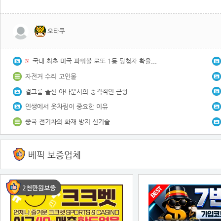
오타쿠
국내 최초 미국 파워볼 로또 1등 당첨자 확율,,,
N
자전거 수리 고인물
걸그룹 출신 아나운서의 충격적인 근황
인생에서 옷차림이 중요한 이유
중국 전기차의 화재 방지 신기술
베픽 보증업체
2천만원보증