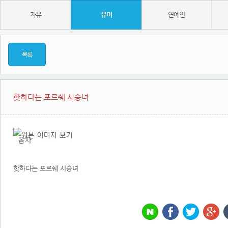
자유
유머
연예인
목록
핫하다는 포르쉐 시승녀
핫하다는 포르쉐 시승녀