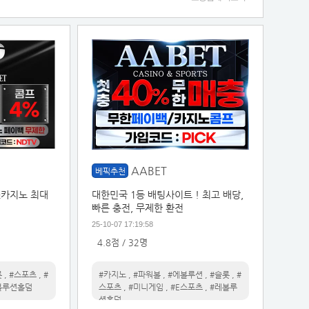
AABET
베픽추천
&카지노 최대
대한민국 1등 배팅사이트 ! 최고 배당,
빠른 충전, 무제한 환전
25-10-07 17:19:58
4.8점 / 32명
롯
,
#스포츠
,
#
#카지노
,
#파워볼
,
#에볼루션
,
#슬롯
,
#
볼루션홀덤
스포츠
,
#미니게임
,
#E스포츠
,
#레볼루
션홀덤