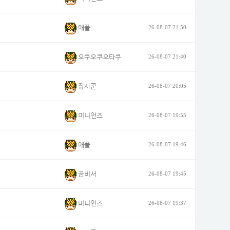
애플
26-08-07 21:50
오쿠오쿠오타쿠
26-08-07 21:40
장사꾼
26-08-07 20:05
미니언즈
26-08-07 19:55
애플
26-08-07 19:46
곰비서
26-08-07 19:45
미니언즈
26-08-07 19:37