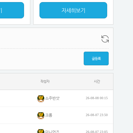
기
자세히보기
글등록
작성자
시간
소주반샷
26-08-08 00:15
크롬
26-08-07 23:50
미니언즈
26-08-07 23:05