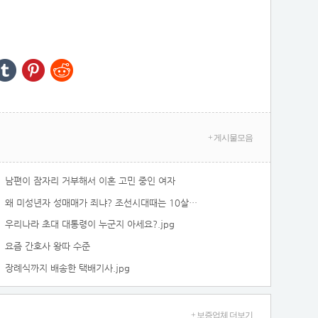
+ 게시물모음
남편이 잠자리 거부해서 이혼 고민 중인 여자
왜 미성년자 성매매가 죄냐? 조선시대때는 10살짜리 여자도 신부로 맞이했
우리나라 초대 대통령이 누군지 아세요?.jpg
요즘 간호사 왕따 수준
장례식까지 배송한 택배기사.jpg
+ 보증업체 더보기