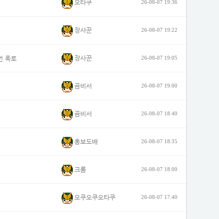
오타쿠
26-08-07 19:36
장사꾼
26-08-07 19:22
장사꾼
언 폭로
26-08-07 19:05
곰비서
26-08-07 19:00
곰비서
26-08-07 18:40
홍보도배
26-08-07 18:35
크롬
26-08-07 18:00
오쿠오쿠오타쿠
26-08-07 17:40