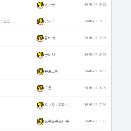
장사꾼
26-08-07 19:22
장사꾼
언 폭로
26-08-07 19:05
곰비서
26-08-07 19:00
곰비서
26-08-07 18:40
홍보도배
26-08-07 18:35
크롬
26-08-07 18:00
오쿠오쿠오타쿠
26-08-07 17:40
오쿠오쿠오타쿠
26-08-07 17:25