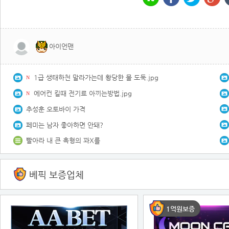
아이언맨
1급 생태하천 말라가는데 황당한 물 도둑.jpg
N
에어컨 킬때 전기료 아끼는방법.jpg
N
추성훈 오토바이 가격
페미는 남자 좋아하면 안돼?
빨아라 내 큰 흑형의 꽈X를
베픽 보증업체
1억원보증