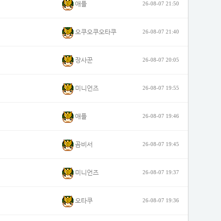
애플
26-08-07 21:50
오쿠오쿠오타쿠
26-08-07 21:40
장사꾼
26-08-07 20:05
미니언즈
26-08-07 19:55
애플
26-08-07 19:46
곰비서
26-08-07 19:45
미니언즈
26-08-07 19:37
오타쿠
26-08-07 19:36