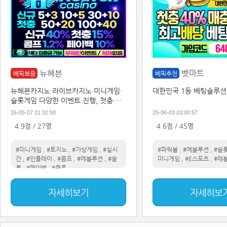
뉴헤븐
벳마트
베픽보증
베픽추천
뉴헤븐카지노 라이브카지노·미니게임·
대한민국 1등 베팅솔루션
슬롯게임 다양한 이벤트 진행, 첫충·재
충·페이백 혜택과 빠른충전 무제한환전
26-05-07 21:32:50
25-06-03 03:00:57
지원
4.9점 / 27명
4.6점 / 45명
#미니게임
,
#토지노
,
#가상게임
,
#실시
#파워볼
,
#에볼루션
,
#슬
간
,
#인플레이
,
#콤프
,
#에볼루션
,
#슬
미니게임
,
#E스포츠
,
#레
롯
,
#페이백
,
#쿠폰
자세히보기
자세히보