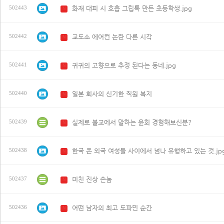
화재 대피 시 호흡 그립톡 만든 초등학생.jpg
502443
N
교도소 에어컨 논란 다른 시각
502442
N
귀귀의 고향으로 추정 된다는 동네.jpg
502441
N
일본 회사의 신기한 직원 복지
502440
N
실제로 불교에서 말하는 윤회 경험해보신분?
502439
N
한국 온 외국 여성들 사이에서 넘나 유행하고 있는 것.jp
502438
N
미친 진상 손놈
502437
N
어떤 남자의 최고 도파민 순간
502436
N