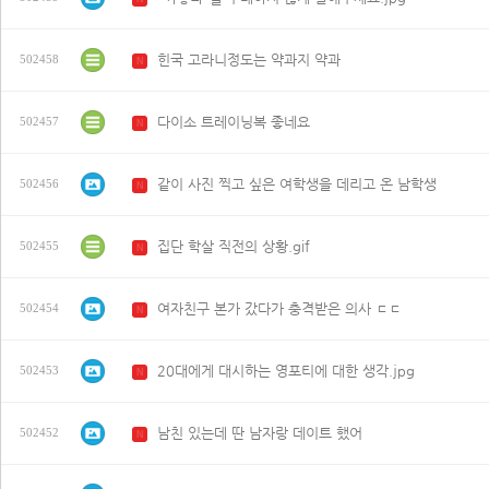
힌국 고라니정도는 약과지 약과
502458
N
다이소 트레이닝복 좋네요
502457
N
같이 사진 찍고 싶은 여학생을 데리고 온 남학생
502456
N
집단 학살 직전의 상황.gif
502455
N
여자친구 본가 갔다가 충격받은 의사 ㄷㄷ
502454
N
20대에게 대시하는 영포티에 대한 생각.jpg
502453
N
남친 있는데 딴 남자랑 데이트 했어
502452
N