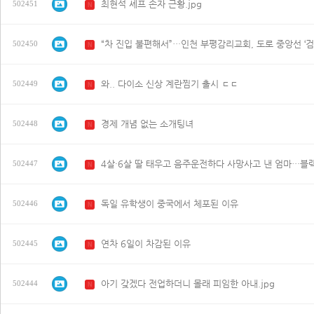
최현석 셰프 손자 근황.jpg
502451
N
502450
N
와.. 다이소 신상 계란찜기 출시 ㄷㄷ
502449
N
경제 개념 없는 소개팅녀
502448
N
502447
N
독일 유학생이 중국에서 체포된 이유
502446
N
연차 6일이 차감된 이유
502445
N
아기 갖겠다 전업하더니 몰래 피임한 아내.jpg
502444
N