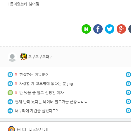
1등이였는데 넘어짐
오쿠오쿠오타쿠
현질하는 이유JPG
N
자랑할 게 고모밖에 없다는 분.jpg
N
안 맞을 줄 알고 선빵친 여자
N
현재 난리 났다는 네이버 블로거들 근황ㄷㄷㄷ
너구리에 계란을 풀었다고?
베픽 보증업체