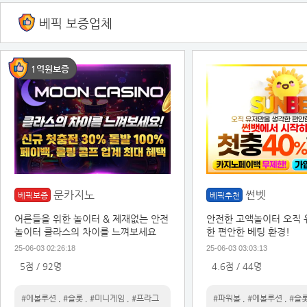
베픽 보증업체
1억원보증
문카지노
썬벳
베픽보증
베픽추천
어른들을 위한 놀이터 & 제재없는 안전
안전한 고액놀이터 오직 
놀이터 클라스의 차이를 느껴보세요
한 편안한 베팅 환경!
25-06-03 02:26:18
25-06-03 03:03:13
5점 / 92명
4.6점 / 44명
#에볼루션
,
#슬롯
,
#미니게임
,
#프라그
#파워볼
,
#에볼루션
,
#슬