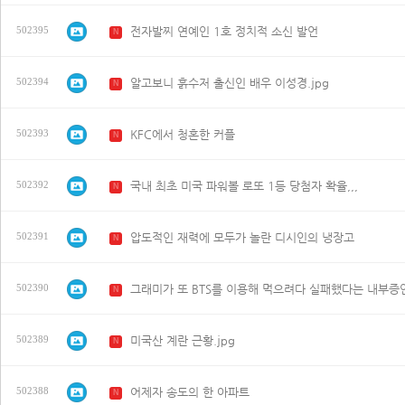
전자발찌 연예인 1호 정치적 소신 발언
502395
N
알고보니 흙수저 출신인 배우 이성경.jpg
502394
N
KFC에서 청혼한 커플
502393
N
국내 최초 미국 파워볼 로또 1등 당첨자 확율,,,
502392
N
압도적인 재력에 모두가 놀란 디시인의 냉장고
502391
N
그래미가 또 BTS를 이용해 먹으려다 실패했다는 내부증
502390
N
미국산 계란 근황.jpg
502389
N
어제자 송도의 한 아파트
502388
N