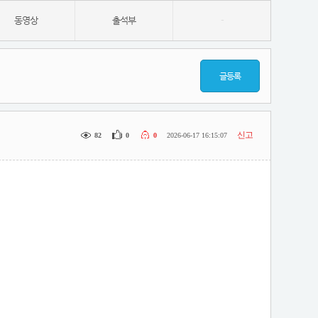
동영상
출석부
-
글등록
신고
82
0
0
2026-06-17 16:15:07