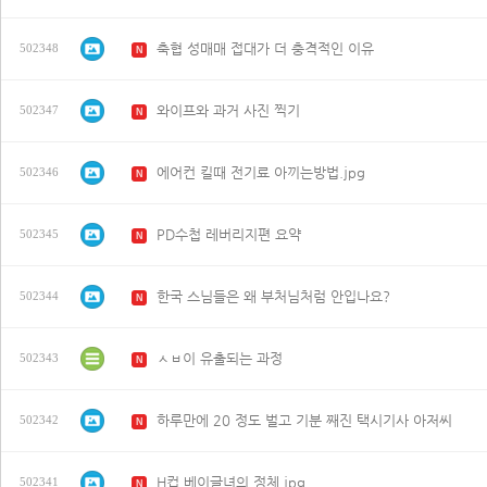
축협 성매매 접대가 더 충격적인 이유
502348
N
와이프와 과거 사진 찍기
502347
N
에어컨 킬때 전기료 아끼는방법.jpg
502346
N
PD수첩 레버리지편 요약
502345
N
한국 스님들은 왜 부처님처럼 안입나요?
502344
N
ㅅㅂ이 유출되는 과정
502343
N
하루만에 20 정도 벌고 기분 째진 택시기사 아저씨
502342
N
H컵 베이글녀의 정체.jpg
502341
N