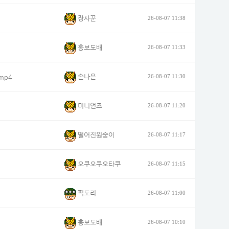
장사꾼
26-08-07 11:38
홍보도배
26-08-07 11:33
손나은
mp4
26-08-07 11:30
미니언즈
26-08-07 11:20
떨어진원숭이
26-08-07 11:17
오쿠오쿠오타쿠
26-08-07 11:15
픽도리
26-08-07 11:00
홍보도배
26-08-07 10:10