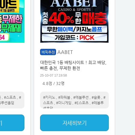
AABET
베픽추천
대한민국 1등 배팅사이트 ! 최고 배당,
빠른 충전, 무제한 환전
25-10-07 17:19:58
4.8점 / 32명
롯
,
#스포츠
,
#
#카지노
,
#파워볼
,
#에볼루션
,
#슬롯
,
#
볼루션홀덤
스포츠
,
#미니게임
,
#E스포츠
,
#레볼루
션홀덤
기
자세히보기