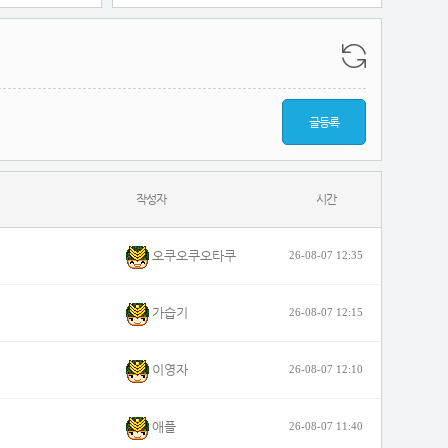
글등록
작성자
시간
오쿠오쿠오타쿠
26-08-07 12:35
가습기
26-08-07 12:15
이영자
26-08-07 12:10
애플
26-08-07 11:40