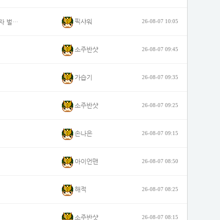
픽샤워
중국 전통 무술의 달인이 UFC 뺨 때리기 대회에 참가 하자 벌어진 일
26-08-07 10:05
소주반샷
26-08-07 09:45
가습기
26-08-07 09:35
소주반샷
26-08-07 09:25
손나은
26-08-07 09:15
아이언맨
26-08-07 08:50
해적
26-08-07 08:25
소주반샷
26-08-07 08:15