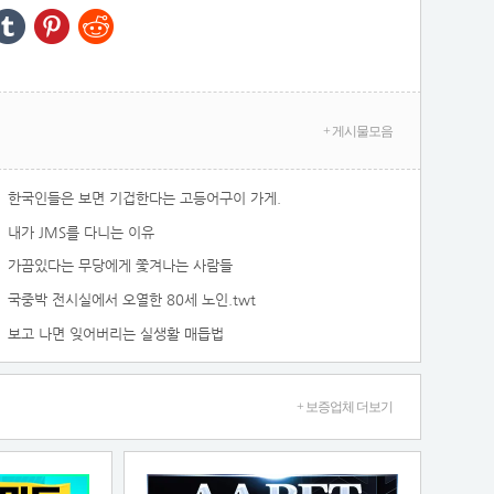
+ 게시물모음
한국인들은 보면 기겁한다는 고등어구이 가게.
내가 JMS를 다니는 이유
가끔있다는 무당에게 쫓겨나는 사람들
국중박 전시실에서 오열한 80세 노인.twt
보고 나면 잊어버리는 실생활 매듭법
+ 보증업체 더보기