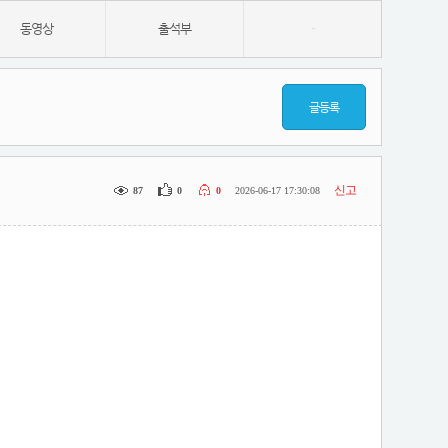
동영상
출석부
-
글등록
신고
87
0
0
2026-06-17 17:30:08