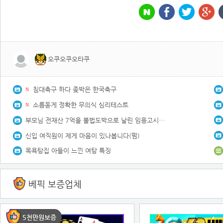
오쿠오쿠오타쿠
침대축구 하다 좆박은 한국축구
N
소름돋게 정확한 무의식 심리테스트
N
부모님 전재산 7억을 불법도박으로 날린 임용고시생딸
신입 여직원이 제게 마음이 있나봅니다(펌)
목욕탕집 아들이 느낀 여탕 특징
베픽 보증업체
5천만원보증