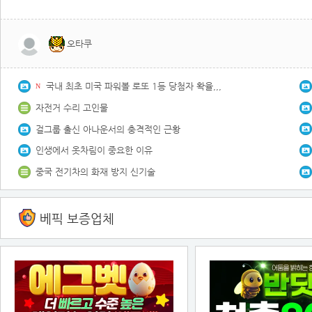
오타쿠
국내 최초 미국 파워볼 로또 1등 당첨자 확율,,,
N
자전거 수리 고인물
걸그룹 출신 아나운서의 충격적인 근황
인생에서 옷차림이 중요한 이유
중국 전기차의 화재 방지 신기술
베픽 보증업체