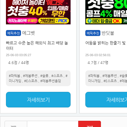
에그벳
반딧불
베픽추천
베픽추천
빠르고 수준 높은 해외식 최고 배당 놀
어둠을 밝히는 한줄기 빛
이터
25-06-03 03:05:27
25-06-03 02:56:01
4.6점 / 44명
4.7점 / 47명
#파워볼
,
#에볼루션
,
#슬롯
,
#스포츠
,
#
#파워볼
,
#에볼루션
,
#슬
미니게임
,
#E스포츠
,
#레볼루션홀덤
미니게임
,
#E스포츠
,
#레
자세히보기
자세히보