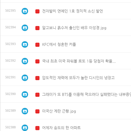
전자발찌 연예인 1호 정치적 소신 발언
502395
N
알고보니 흙수저 출신인 배우 이성경.jpg
502394
N
KFC에서 청혼한 커플
502393
N
국내 최초 미국 파워볼 로또 1등 당첨자 확율,,,
502392
N
압도적인 재력에 모두가 놀란 디시인의 냉장고
502391
N
그래미가 또 BTS를 이용해 먹으려다 실패했다는 내부증
502390
N
미국산 계란 근황.jpg
502389
N
어제자 송도의 한 아파트
502388
N