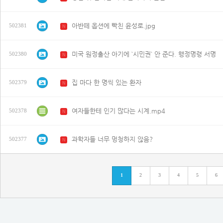
아반떼 옵션에 빡친 윤성로.jpg
502381
N
미국 원정출산 아기에 `시민권` 안 준다. 행정명령 서명
502380
N
집 마다 한 명씩 있는 환자
502379
N
여자들한테 인기 많다는 시계.mp4
502378
N
과학자들 너무 멍청하지 않음?
502377
N
1
2
3
4
5
6