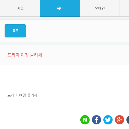
자유
유머
연예인
목록
드라마 여경 클리셰
드라마 여경 클리셰