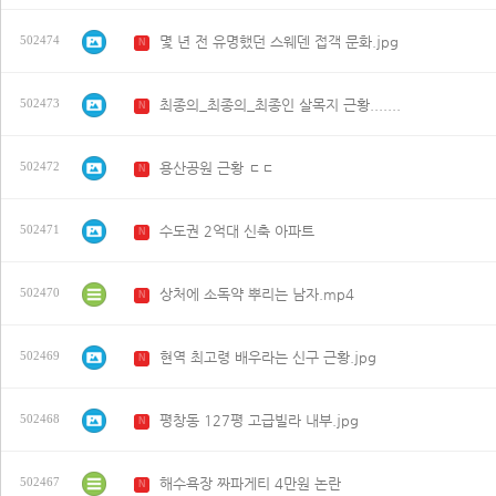
몇 년 전 유명했던 스웨덴 접객 문화.jpg
502474
N
최종의_최종의_최종인 살목지 근황.......
502473
N
용산공원 근황 ㄷㄷ
502472
N
수도권 2억대 신축 아파트
502471
N
상처에 소독약 뿌리는 남자.mp4
502470
N
현역 최고령 배우라는 신구 근황.jpg
502469
N
평창동 127평 고급빌라 내부.jpg
502468
N
해수욕장 짜파게티 4만원 논란
502467
N