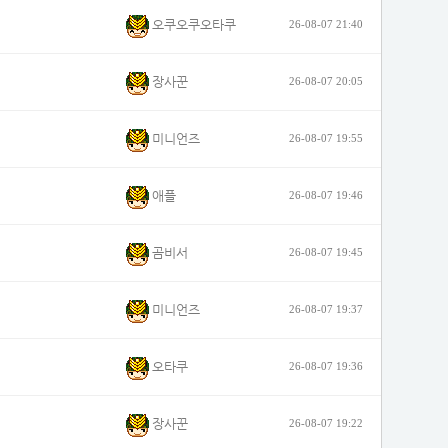
오쿠오쿠오타쿠
26-08-07 21:40
장사꾼
26-08-07 20:05
미니언즈
26-08-07 19:55
애플
26-08-07 19:46
곰비서
26-08-07 19:45
미니언즈
26-08-07 19:37
오타쿠
26-08-07 19:36
장사꾼
26-08-07 19:22