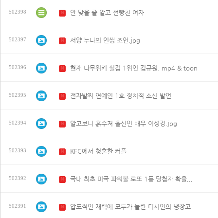
안 맞을 줄 알고 선빵친 여자
502398
N
서양 누나의 인생 조언.jpg
502397
N
현재 나무위키 실검 1위인 김규원. mp4 & toon
502396
N
전자발찌 연예인 1호 정치적 소신 발언
502395
N
알고보니 흙수저 출신인 배우 이성경.jpg
502394
N
KFC에서 청혼한 커플
502393
N
국내 최초 미국 파워볼 로또 1등 당첨자 확율,,,
502392
N
압도적인 재력에 모두가 놀란 디시인의 냉장고
502391
N