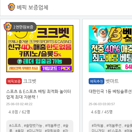
베픽 보증업체
2천만원보증
크크벳
벳마트
베픽보증
베픽추천
스포츠 & E스포츠 배팅 최적화 놀이터
대한민국 1등 베팅솔루션
업계 최대 자본력 !
25-06-03 02:48:22
25-06-03 03:00:57
4.8점 / 62명
4.6점 / 45명
#스포츠
,
#솔랭벳가능
,
#에볼루션
,
#슬
#파워볼
,
#에볼루션
,
#슬
롯
,
#홀덤
,
#미니게임
,
#먹튀보증
,
#자
미니게임
,
#E스포츠
,
#레