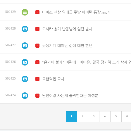
다이소 신상 역대급 주방 아이템 등장.mp4
502429
N
오사카 흉기 난동범에 실탄 발사
502428
N
못생기게 태어난 삶에 대한 한탄
502427
N
"윤가이 불쾌" 비판에…아이유, 결국 장기하 노래 삭제 
502426
N
극한직업 교사
502425
N
남편이랑 사는게 숨막힌다는 여성분
502424
N
1
2
3
4
5
6