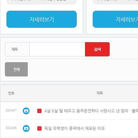
자세히보기
자세히보
전체
번호
제목
502447
N
독일 유학생이 중국에서 체포된 이유
502446
N