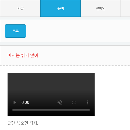
자유
유머
연예인
목록
메시는 뛰지 않아
골만 넣으면 되지.