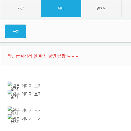
자유
유머
연예인
목록
와.. 급격하게 살 빠진 정연 근황 ㄷㄷㄷ