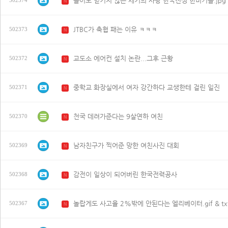
들어도 믿기지 않는 세기의 사랑 한국전쟁 한미커플.jpg
N
JTBC가 축협 패는 이유 ㅋㅋㅋ
502373
N
교도소 에어컨 설치 논란...그후 근황
502372
N
중학교 화장실에서 여자 강간하다 교생한테 걸린 일진
502371
N
천국 데려가준다는 9살연하 여친
502370
N
남자친구가 찍어준 망한 여친사진 대회
502369
N
감전이 일상이 되어버린 한국전력공사
502368
N
놀랍게도 사고율 2%밖에 안된다는 엘리베이터.gif & tx
502367
N