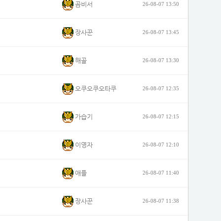
곰비서
26-08-07 13:50
장사꾼
26-08-07 13:45
해골
26-08-07 13:30
오쿠오쿠오타쿠
26-08-07 12:35
가습기
26-08-07 12:15
이영자
26-08-07 12:10
애플
26-08-07 11:40
장사꾼
26-08-07 11:38