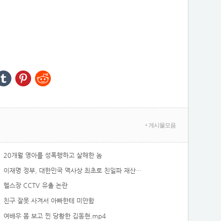
+ 게시물모음
20개월 영아를 성폭행하고 살해한 놈
이재명 정부, 대한민국 역사상 최초로 친일파 재산 환수 성공
헬스장 CCTV 유출 논란
친구 잘못 사겨서 아빠한테 미안함
여배우 몸 보고 찐 당황한 김동현.mp4