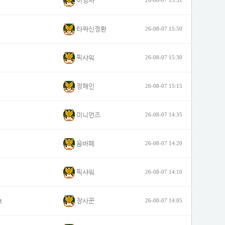
이영자
타짜신정환
26-08-07 15:50
픽샤워
26-08-07 15:30
정해인
26-08-07 15:15
미니언즈
26-08-07 14:35
음바페
26-08-07 14:20
픽샤워
26-08-07 14:10
장사꾼
t
26-08-07 14:05