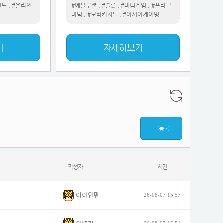
먼트
,
#온라인
#에볼루션
,
#슬롯
,
#미니게임
,
#프라그
마틱
,
#보타카지노
,
#아시아게이밍
기
자세히보기
글등록
작성자
시간
아이언맨
26-08-07 15:57
26-08-07 15:51