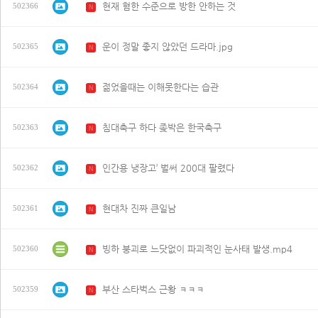
현재 혐한 수준으로 방한 안하는 것
502366
N
운이 정말 좋지 않았던 드라마.jpg
502365
N
젊었을때는 이해못한다는 습관
502364
N
침대축구 하다 좆박은 한국축구
502363
N
인간용 냉장고’ 벌써 200대 팔렸다
502362
N
현대차 진짜 큰일남
502361
N
빙하 붕괴로 느닷없이 파괴적인 눈사태 발생.mp4
502360
N
부산 스타벅스 근황 ㅋㅋㅋ
502359
N