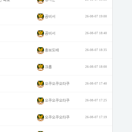
곰비서
26-08-07 19:00
곰비서
26-08-07 18:40
홍보도배
26-08-07 18:35
크롬
26-08-07 18:00
오쿠오쿠오타쿠
26-08-07 17:40
오쿠오쿠오타쿠
26-08-07 17:25
오쿠오쿠오타쿠
26-08-07 17:19