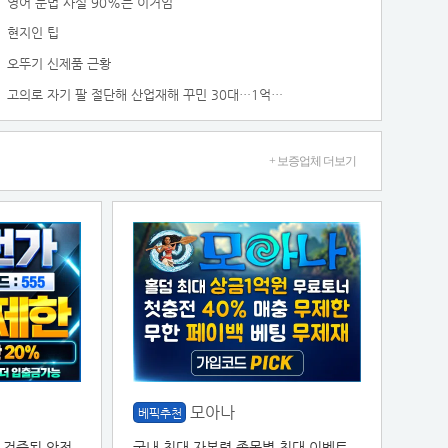
영어 문법 사실 90%는 이거임
현지인 팁
오뚜기 신제품 근황
고의로 자기 팔 절단해 산업재해 꾸민 30대…1억2000만원 부정수급 덜
+ 보증업체 더보기
모아나
베픽추천
 검증된 안전
국내 최대 자본력 종목별 최대 이벤트