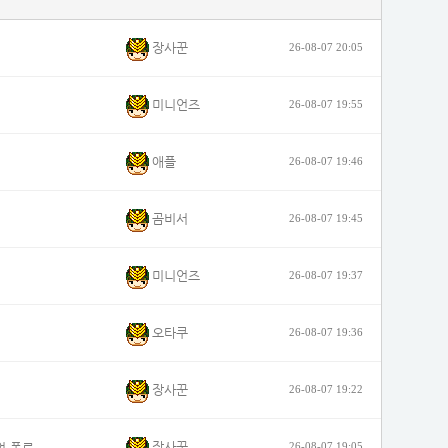
장사꾼
26-08-07 20:05
미니언즈
26-08-07 19:55
애플
26-08-07 19:46
곰비서
26-08-07 19:45
미니언즈
26-08-07 19:37
오타쿠
26-08-07 19:36
장사꾼
26-08-07 19:22
장사꾼
언 폭로
26-08-07 19:05