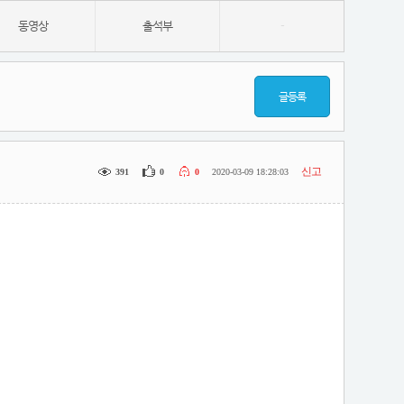
동영상
출석부
-
글등록
신고
391
0
0
2020-03-09 18:28:03