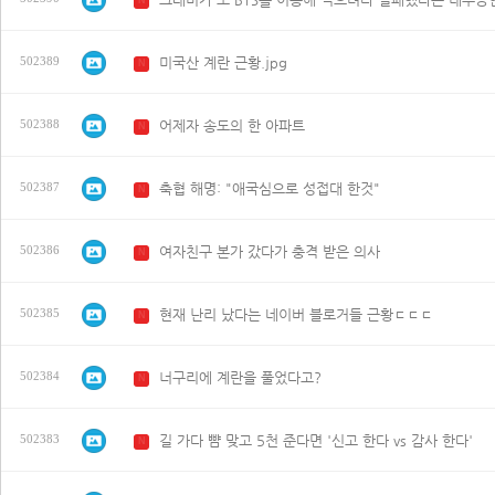
N
미국산 계란 근황.jpg
502389
N
어제자 송도의 한 아파트
502388
N
축협 해명: "애국심으로 성접대 한것"
502387
N
여자친구 본가 갔다가 충격 받은 의사
502386
N
현재 난리 났다는 네이버 블로거들 근황ㄷㄷㄷ
502385
N
너구리에 계란을 풀었다고?
502384
N
길 가다 뺨 맞고 5천 준다면 '신고 한다 vs 감사 한다'
502383
N