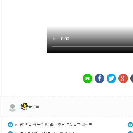
물음표
펌)요즘 애들은 안 믿는 옛날 고등학교 시간표
N