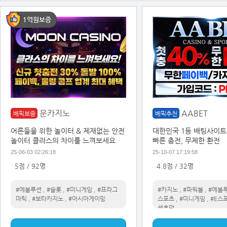
1억원보증
문카지노
AABET
베픽보증
베픽추천
어른들을 위한 놀이터 & 제재없는 안전
대한민국 1등 배팅사이트 
놀이터 클라스의 차이를 느껴보세요
빠른 충전, 무제한 환전
25-06-03 02:26:18
25-10-07 17:19:58
5점 / 92명
4.8점 / 32명
#에볼루션
,
#슬롯
,
#미니게임
,
#프라그
#카지노
,
#파워볼
,
#에볼
마틱
,
#보타카지노
,
#아시아게이밍
스포츠
,
#미니게임
,
#E스
션홀덤