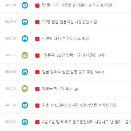
딸 둘 다 간 기증을 안 해준다고 하시며 우셨다.
502520
N
50평 집을 원룸처럼 사용중인 사람
502519
N
간만에 다시 본 에버랜드 베인
502518
N
"정몽규, 32강 탈락 이후 휴대전화 교체"
502517
N
일본 성매수 심판 실명 공개 파장.news
502516
N
합의금 천만원 요구..gif
502515
N
환율 1400원대 깨지면 수출기업들 수익성 악화
502514
N
502513
N