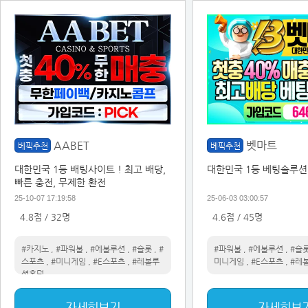
AABET
벳마트
베픽추천
베픽추천
대한민국 1등 배팅사이트 ! 최고 배당,
대한민국 1등 베팅솔루션
빠른 충전, 무제한 환전
25-10-07 17:19:58
25-06-03 03:00:57
4.8점 / 32명
4.6점 / 45명
#카지노
,
#파워볼
,
#에볼루션
,
#슬롯
,
#
#파워볼
,
#에볼루션
,
#슬
스포츠
,
#미니게임
,
#E스포츠
,
#레볼루
미니게임
,
#E스포츠
,
#레
션홀덤
자세히보기
자세히보