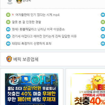
순대국
여자들한테 인기 많다는 시계.mp4
N
잘못 본 걸 인정한 경찰
현재) 환불해달라고 난리난 미국 이상준쇼
전기세 아깝다고 에어컨 안키는게 진짜 답답한 이유
태양의 흑점까지 선명하게 포착
베픽 보증업체