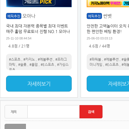
모아나
썬벳
베픽추천
베픽추천
국내 최대 자본력 종목별 최대 이벤트
안전한 고액놀이터 오직 
매주 홀덤 무료토너 진행 NO.1 모아나
한 편안한 베팅 환경!
25-11-10 08:44:54
25-06-03 03:03:13
4.8점 / 21명
4.6점 / 44명
#스포츠
,
#카지노
,
#에볼루션
,
#프라그
#파워볼
,
#에볼루션
,
#슬
마틱
,
#슬롯
,
#홀덤
,
#E스포츠
,
#가상스
미니게임
,
#E스포츠
,
#레
포츠
자세히보기
자세히보