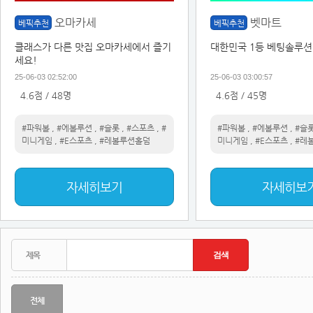
오마카세
벳마트
베픽추천
베픽추천
클래스가 다른 맛집 오마카세에서 즐기
대한민국 1등 베팅솔루션
세요!
25-06-03 02:52:00
25-06-03 03:00:57
4.6점 / 48명
4.6점 / 45명
#파워볼
,
#에볼루션
,
#슬롯
,
#스포츠
,
#
#파워볼
,
#에볼루션
,
#슬
미니게임
,
#E스포츠
,
#레볼루션홀덤
미니게임
,
#E스포츠
,
#레
자세히보기
자세히보
전체