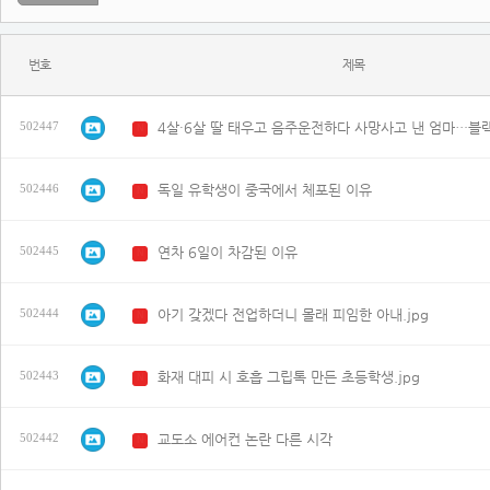
번호
제목
502447
N
독일 유학생이 중국에서 체포된 이유
502446
N
연차 6일이 차감된 이유
502445
N
아기 갖겠다 전업하더니 몰래 피임한 아내.jpg
502444
N
화재 대피 시 호흡 그립톡 만든 초등학생.jpg
502443
N
교도소 에어컨 논란 다른 시각
502442
N