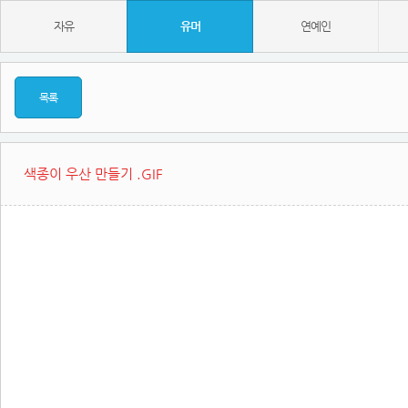
자유
유머
연예인
목록
색종이 우산 만들기 .GIF