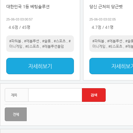
대한민국 1등 베팅솔루션
당신 근처의 당근벳
25-06-03 03:00:57
25-06-03 03:02:05
4.6점 / 45명
4.7점 / 41명
#파워볼
,
#에볼루션
,
#슬롯
,
#스포츠
,
#
#파워볼
,
#에볼루션
,
#슬
미니게임
,
#E스포츠
,
#레볼루션홀덤
미니게임
,
#E스포츠
,
#레
자세히보기
자세히보
전체