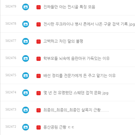
진짜들만 아는 찐시골 특징 모음
502479
N
전사한 우크라이나 병사 폰에서 나온 구글 검색 기록.jpg
502478
N
고백하고 차인 딸의 불평
502477
N
학부모들 뇌속에 음란마귀 가득있는 이유
502476
N
배선 정리를 전문가에게 돈 주고 맡기는 이유
502475
N
몇 년 전 유명했던 스웨덴 접객 문화.jpg
502474
N
최종의_최종의_최종인 살목지 근황.......
502473
N
용산공원 근황 ㄷㄷ
502472
N