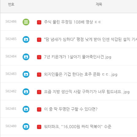
번호
제목
주식 물린 우정잉 108배 영상 ㄷㄷ
502486
N
“땀 냄새가 심하다” 평점 낮게 받아 인센 삭감된 설치 기사
502485
N
7년 키운개가 1살아기 물어죽인사건.jpg
502484
N
외지인들은 기겁 한다는 호주 문화 ㄷㄷ..jpg
502483
N
요즘 지방 생산직 사람 구하기가 너무 힘드네요..jpg
502482
N
이 중 딱 두명만 구할 수 있다면?
502481
N
워터파크, "16,000원 짜리 떡볶이" 수준
502480
N