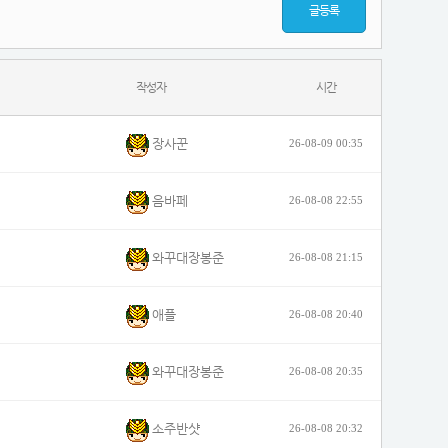
글등록
작성자
시간
장사꾼
26-08-09 00:35
음바페
26-08-08 22:55
와꾸대장봉준
26-08-08 21:15
애플
26-08-08 20:40
와꾸대장봉준
26-08-08 20:35
소주반샷
26-08-08 20:32