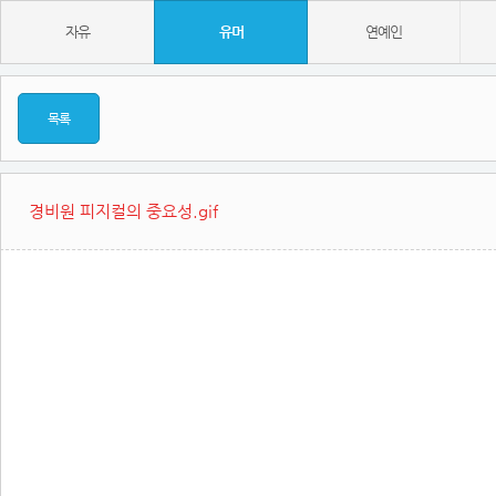
자유
유머
연예인
목록
경비원 피지컬의 중요성.gif