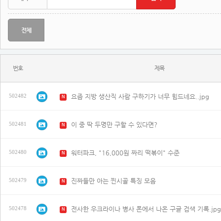
전체
번호
제목
요즘 지방 생산직 사람 구하기가 너무 힘드네요..jpg
502482
N
이 중 딱 두명만 구할 수 있다면?
502481
N
워터파크, "16,000원 짜리 떡볶이" 수준
502480
N
진짜들만 아는 찐시골 특징 모음
502479
N
전사한 우크라이나 병사 폰에서 나온 구글 검색 기록.jpg
502478
N