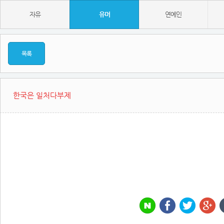
자유
유머
연예인
목록
한국은 일처다부제