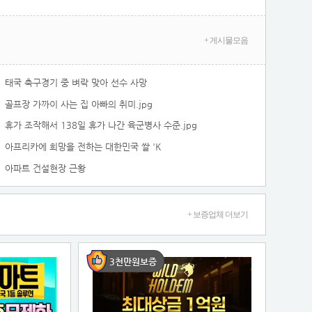
+ 게시물모음
태국 축구경기 중 벼락 맞아 선수 사망
골프장 가까이 사는 집 아빠의 취미.jpg
휴가 조작해서 138일 휴가 나간 육군병사 수준.jpg
아프리카에 희망을 전하는 대한민국 쌀 'K
아파트 건설현장 근황
+ 보증업체 더보기
3천만원보증