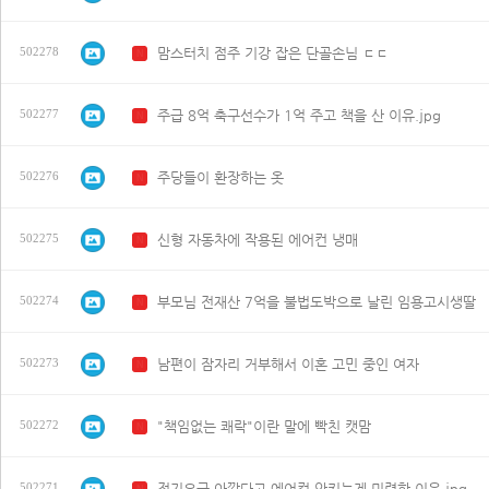
맘스터치 점주 기강 잡은 단골손님 ㄷㄷ
502278
N
주급 8억 축구선수가 1억 주고 책을 산 이유.jpg
502277
N
주당들이 환장하는 옷
502276
N
신형 자동차에 작용된 에어컨 냉매
502275
N
부모님 전재산 7억을 불법도박으로 날린 임용고시생딸
502274
N
남편이 잠자리 거부해서 이혼 고민 중인 여자
502273
N
"책임없는 쾌락"이란 말에 빡친 캣맘
502272
N
전기요금 아깝다고 에어컨 안키는게 미련한 이유.jpg
502271
N