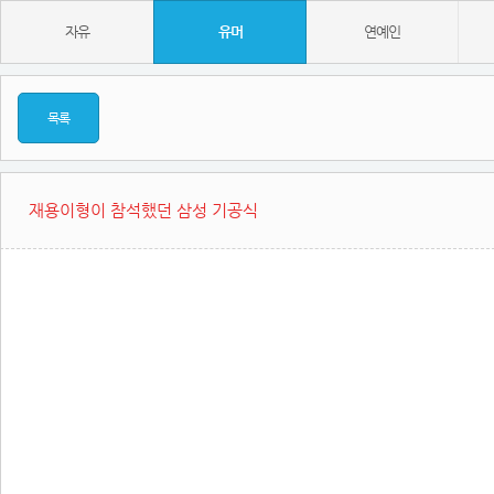
자유
유머
연예인
목록
재용이형이 참석했던 삼성 기공식