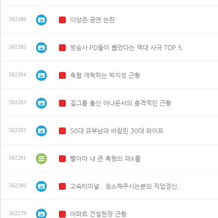
이상준 공연 논란
502286
N
방송사 PD들이 뽑았다는 역대 사극 TOP 5
502285
N
축협 개혁하는 박지성 근황
502284
N
걸그룹 출신 아나운서의 충격적인 근황
502283
N
50대 유부남과 바람핀 30대 와이프
502282
N
빨아라 내 큰 흑형의 꽈X를
502281
N
고속터미널.. 청소해주시는분의 직업정신..
502280
N
아파트 건설현장 근황
502279
N