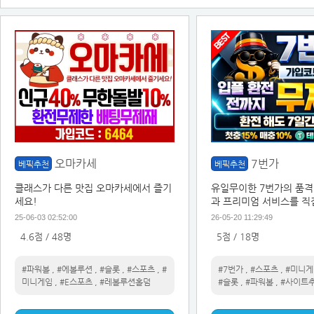
오마카세
7번가
베픽추천
베픽추천
클래스가 다른 맛집 오마카세에서 즐기
유일무이한 7번가의 품격
세요!
과 프리미엄 서비스를 직
25-06-03 02:52:00
26-05-20 11:29:49
4.6점 / 48명
5점 / 18명
#파워볼
,
#에볼루션
,
#슬롯
,
#스포츠
,
#
#7번가
,
#스포츠
,
#미니게
미니게임
,
#E스포츠
,
#레볼루션홀덤
#슬롯
,
#파워볼
,
#사이트