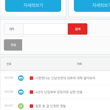
자세히보기
자세히보
전체
번호
제목
사망했다는 신남성연대 대표에 대해 알아보자
502289
N
4년차 난임부부 임밍아웃 남편 반응
502288
N
잘못 본 걸 인정한 경찰
502287
N