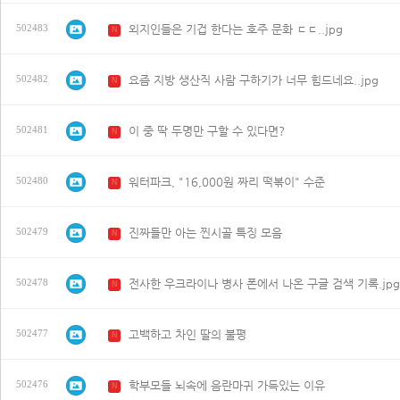
외지인들은 기겁 한다는 호주 문화 ㄷㄷ..jpg
502483
N
요즘 지방 생산직 사람 구하기가 너무 힘드네요..jpg
502482
N
이 중 딱 두명만 구할 수 있다면?
502481
N
워터파크, "16,000원 짜리 떡볶이" 수준
502480
N
진짜들만 아는 찐시골 특징 모음
502479
N
전사한 우크라이나 병사 폰에서 나온 구글 검색 기록.jpg
502478
N
고백하고 차인 딸의 불평
502477
N
학부모들 뇌속에 음란마귀 가득있는 이유
502476
N