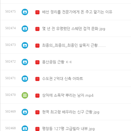
배선 정리를 전문가에게 돈 주고 맡기는 이유
502475
N
몇 년 전 유명했던 스웨덴 접객 문화.jpg
502474
N
최종의_최종의_최종인 살목지 근황.......
502473
N
용산공원 근황 ㄷㄷ
502472
N
수도권 2억대 신축 아파트
502471
N
상처에 소독약 뿌리는 남자.mp4
502470
N
현역 최고령 배우라는 신구 근황.jpg
502469
N
평창동 127평 고급빌라 내부.jpg
502468
N