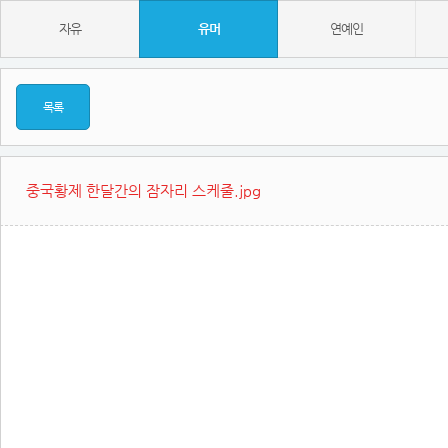
자유
유머
연예인
목록
중국황제 한달간의 잠자리 스케줄.jpg