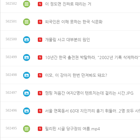
이 정도면 진짜로 때리는 거
502502
N
외국인은 이해 못하는 한국 식문화
502501
N
개물림 사고 대부분의 원인
502500
N
502499
N
이모, 이 강아지 한번 만져봐도 돼요?
502498
N
캠핑 처음간 여자2명이 텐트치는데 걸리는 시간.JPG
502497
N
서울 면목동서 60대 지인끼리 흉기 휘둘러..2명 모두 사
502496
N
필리핀 시골 당구장의 여름.mp4
502495
N