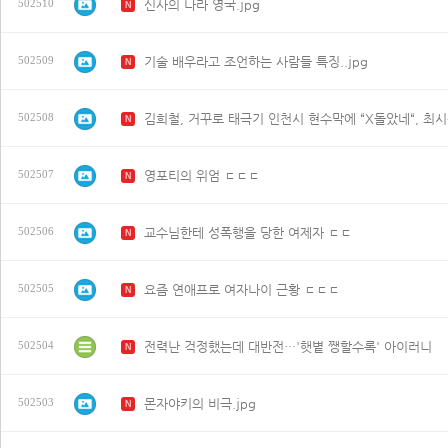
신사의 나라 영국.jpg
502510
N
기술 배우라고 조언하는 사람들 특징..jpg
502509
N
502508
N
영포티의 위엄 ㄷㄷㄷ
502507
N
교수님한테 성폭행을 당한 여제자 ㄷㄷ
502506
N
요즘 연애프로 여자나이 근황 ㄷㄷㄷ
502505
N
전력난 걱정했는데 대반전…'햇볕 쨍할수록' 아이러니
502504
N
몬자야키의 비극.jpg
502503
N