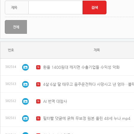
전체
번호
제목
환율 1400원대 깨지면 수출기업들 수익성 악화
502514
N
502513
N
AI 번역 대참사
502512
N
필터빨 댓글에 긁혀 무보정 원본 올린 48세 누나.mp4
502511
N