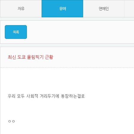
자유
유머
연예인
목록
최신 도쿄 올림픽기 근황
우리 모두 사회적 거리두기에 동참하는걸로
ㅇㅇ