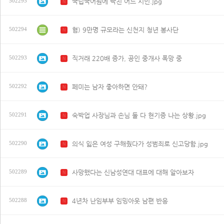
국립국어원에 빡친 어느 시민.jpg
502295
N
혐) 9만명 규모라는 신천지 청년 봉사단
502294
N
직거래 220배 증가, 공인 중개사 폭망 중
502293
N
페미는 남자 좋아하면 안돼?
502292
N
숙박업 사장님과 손님 둘 다 현기증 나는 상황.jpg
502291
N
의식 잃은 여성 구해줬다가 성범죄로 신고당함.jpg
502290
N
사망했다는 신남성연대 대표에 대해 알아보자
502289
N
4년차 난임부부 임밍아웃 남편 반응
502288
N