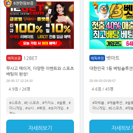
8천만원보증
12BET
벳마트
베픽보증
베픽추천
무사고 메이저, 다양한 이벤트와 스포츠
대한민국 1등 베팅솔루션
배팅의 완성!
26-05-17 12:24:10
25-06-03 03:00:57
4.9점 / 26명
4.6점 / 45명
#스포츠
,
#E-스포츠
,
#카지노
,
#슬롯
,
#
#파워볼
,
#에볼루션
,
#슬
미니게임
,
#낚시
,
#복권
,
#숫자게임
,
#
미니게임
,
#E스포츠
,
#레
케노
자세히보기
자세히보