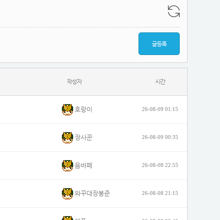
글등록
작성자
시간
호랑이
26-08-09 01:15
장사꾼
26-08-09 00:35
음바페
26-08-08 22:55
와꾸대장봉준
26-08-08 21:15