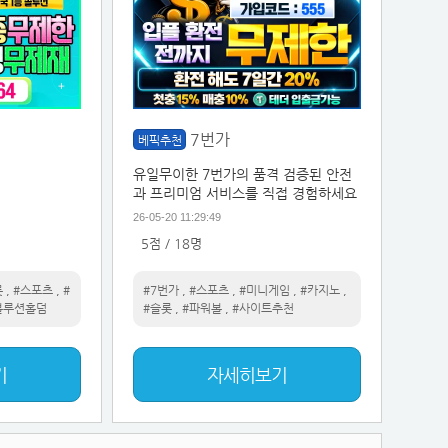
7번가
베픽추천
유일무이한 7번가의 품격 검증된 안전
과 프리미엄 서비스를 직접 경험하세요
26-05-20 11:29:49
5점 / 18명
롯
,
#스포츠
,
#
#7번가
,
#스포츠
,
#미니게임
,
#카지노
,
볼루션홀덤
#슬롯
,
#파워볼
,
#사이트추천
기
자세히보기