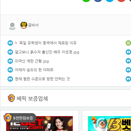
곰비서
독일 유학생이 중국에서 체포된 이유
N
알고보니 흙수저 출신인 배우 이성경.jpg
미국산 계란 근황.jpg
어제자 송도의 한 아파트
현재 혐한 수준으로 방한 안하는 것
베픽 보증업체
8천만원보증