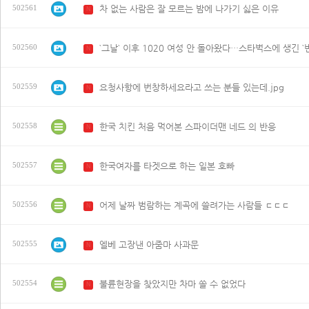
차 없는 사람은 잘 모르는 밤에 나가기 싫은 이유
502561
N
`그날` 이후 1020 여성 안 돌아왔다…스타벅스에 생긴 `
502560
N
요청사항에 번창하세요라고 쓰는 분들 있는데.jpg
502559
N
한국 치킨 처음 먹어본 스파이더맨 네드 의 반응
502558
N
한국여자를 타겟으로 하는 일본 호빠
502557
N
어제 날짜 범람하는 계곡에 쓸려가는 사람들 ㄷㄷㄷ
502556
N
엘베 고장낸 아줌마 사과문
502555
N
불륜현장을 찾았지만 차마 쏠 수 없었다
502554
N