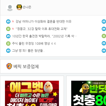
손나은
강남 어머니가 이상화와 결혼을 반대한 이유
N
"정몽규, 32강 탈락 이후 휴대전화 교체"
N
10년간 한국 출전권 박탈하라, "2002년 기록 삭제하라"…전세계 난리
주식 물린 우정잉 108배 영상 ㄷㄷ
그냥 쌩 피! 뽑은 청년들..
베픽 보증업체